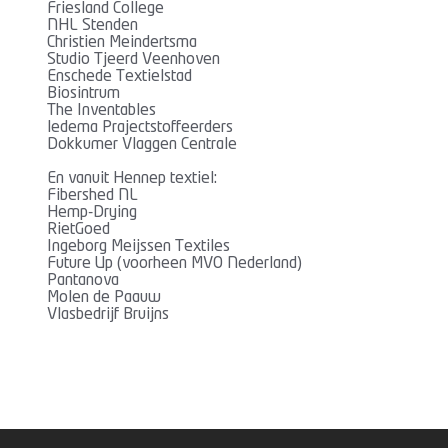
Friesland College
NHL Stenden
Christien Meindertsma
Studio Tjeerd Veenhoven
Enschede Textielstad
Biosintrum
The Inventables
ledema Prajectstoffeerders
Dokkumer Vlaggen Centrale
En vanuit Hennep textiel:
Fibershed NL
Hemp-Drying
RietGoed
Ingeborg Meijssen Textiles
Future Up (voorheen MVO Nederland)
Pantanova
Molen de Paauw
Vlasbedrijf Bruijns