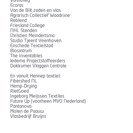
Vanhulley
Ecoras
Van de Bilt zaden en vlas
Agrarisch Collectief Waadröne
Reblend
Friesland College
NHL Stenden
Christien Meindertsma
Studio Tjeerd Veenhoven
Enschede Textielstad
Biosintrum
The Inventables
ledema Prajectstoffeerders
Dokkumer Vlaggen Centrale
En vanuit Hennep textiel:
Fibershed NL
Hemp-Drying
RietGoed
Ingeborg Meijssen Textiles
Future Up (voorheen MVO Nederland)
Pantanova
Molen de Paauw
Vlasbedrijf Bruijns