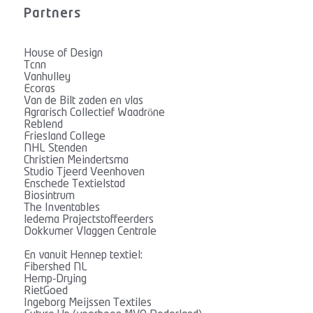
Partners
House of Design
Tcnn
Vanhulley
Ecoras
Van de Bilt zaden en vlas
Agrarisch Collectief Waadröne
Reblend
Friesland College
NHL Stenden
Christien Meindertsma
Studio Tjeerd Veenhoven
Enschede Textielstad
Biosintrum
The Inventables
ledema Prajectstoffeerders
Dokkumer Vlaggen Centrale
En vanuit Hennep textiel:
Fibershed NL
Hemp-Drying
RietGoed
Ingeborg Meijssen Textiles