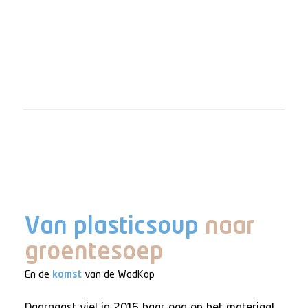
Van plasticsoup
naar
groentesoep
En de
komst
van de WadKop
Daarnaast viel in 2016 haar oog op het materiaal