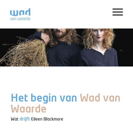
Het begin van
Wad van
Waarde
Wat
drijft
Eileen Blackmore