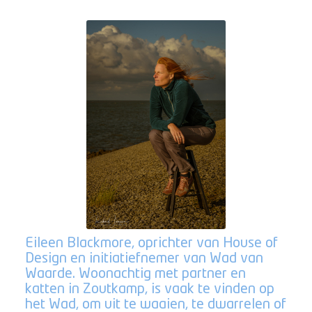
Eileen Blackmore, oprichter van House of
Design en initiatiefnemer van Wad van
Waarde. Woonachtig met partner en
katten in Zoutkamp, is vaak te vinden op
het Wad, om uit te waaien, te dwarrelen of