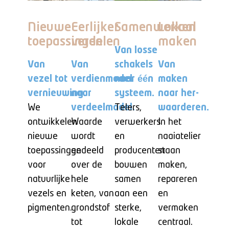
Nieuwe
Eerlijker
Samenwerken
Lokaal
toepassingen
verdelen
maken
Van losse
Van
Van
schakels
Van
vezel tot
verdienmodel
naar één
maken
vernieuwing.
naar
systeem.
naar her-
We
verdeelmodel.
Telers,
waarderen.
ontwikkelen
Waarde
verwerkers
In het
nieuwe
wordt
en
naaiatelier
toepassingen
gedeeld
producenten
staan
voor
over de
bouwen
maken,
natuurlijke
hele
samen
repareren
vezels en
keten, van
aan een
en
pigmenten.
grondstof
sterke,
vermaken
tot
lokale
centraal.