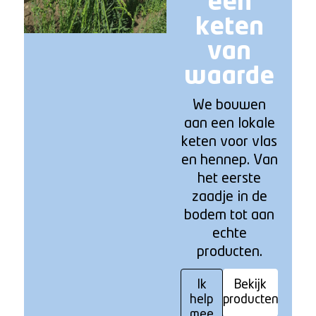
een
keten
van
waarde
We bouwen
aan een lokale
keten voor vlas
en hennep. Van
het eerste
zaadje in de
bodem tot aan
echte
producten.
Ik
Bekijk
help
producten
mee