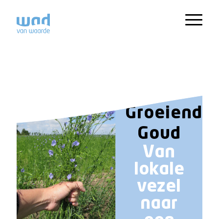
Groeiend
Goud
Van
lokale
vezel
naar