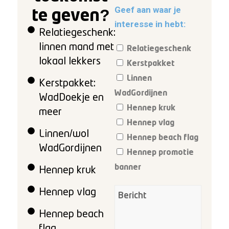
Geef aan waar je
te geven?
interesse in hebt:
Relatiegeschenk:
linnen mand met
Relatiegeschenk
lokaal lekkers
Kerstpakket
Linnen
Kerstpakket:
WadGordijnen
WadDoekje en
Hennep kruk
meer
Hennep vlag
Linnen/wol
Hennep beach flag
WadGordijnen
Hennep promotie
banner
Hennep kruk
Hennep vlag
Hennep beach
flag