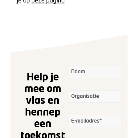
je op
deze pagina
Help je
mee om
vlas en
hennep
een
toekomst