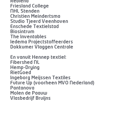
Reblend
Friesland College
NHL Stenden
Christien Meindertsma
Studio Tjeerd Veenhoven
Enschede Textielstad
Biosintrum
The Inventables
ledema Prajectstoffeerders
Dokkumer Vlaggen Centrale
En vanuit Hennep textiel:
Fibershed NL
Hemp-Drying
RietGoed
Ingeborg Meijssen Textiles
Future Up (voorheen MVO Nederland)
Pantanova
Molen de Paauw
Vlasbedrijf Bruijns