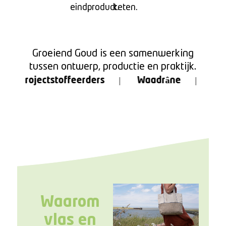
eindproduct.
keten.
Groeiend Goud is een samenwerking
tussen ontwerp, productie en praktijk.
ectstoffeerders
Waadrâne
Dokkumer V
Waarom
vlas en