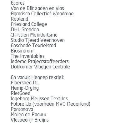
Ecoras
Van de Bilt zaden en vlas
Agrarisch Collectief Waadröne
Reblend
Friesland College
NHL Stenden
Christien Meindertsma
Studio Tjeerd Veenhoven
Enschede Textielstad
Biosintrum
The Inventables
ledema Prajectstoffeerders
Dokkumer Vlaggen Centrale
En vanuit Hennep textiel:
Fibershed NL
Hemp-Drying
RietGoed
Ingeborg Meijssen Textiles
Future Up (voorheen MVO Nederland)
Pantanova
Molen de Paauw
Vlasbedrijf Bruijns