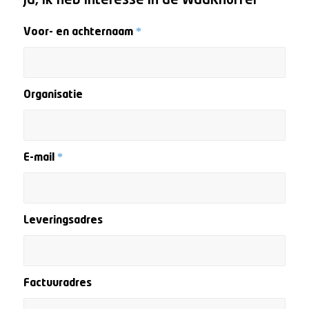
Ja, ik heb interesse in de WadKnuffel
Voor- en achternaam
*
Organisatie
E-mail
*
Leveringsadres
Factuuradres