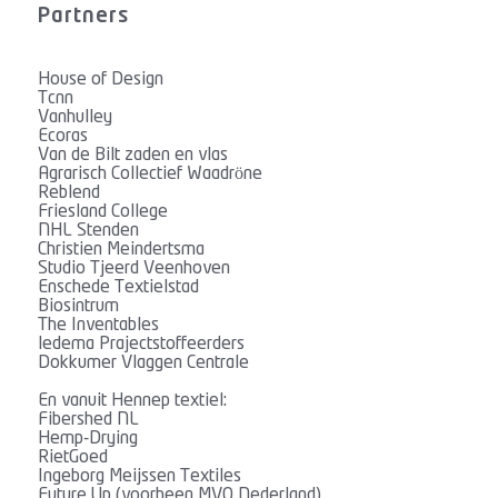
Partners
House of Design
Tcnn
Vanhulley
Ecoras
Van de Bilt zaden en vlas
Agrarisch Collectief Waadröne
Reblend
Friesland College
NHL Stenden
Christien Meindertsma
Studio Tjeerd Veenhoven
Enschede Textielstad
Biosintrum
The Inventables
ledema Prajectstoffeerders
Dokkumer Vlaggen Centrale
En vanuit Hennep textiel:
Fibershed NL
Hemp-Drying
RietGoed
Ingeborg Meijssen Textiles
Future Up (voorheen MVO Nederland)