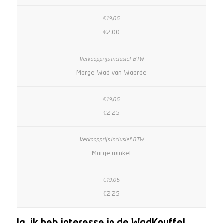
€2,00
Marge Wad van Waarde
€2,25
Marge winkel
€2,25