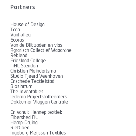
Partners
House of Design
Tcnn
Vanhulley
Ecoras
Van de Bilt zaden en vlas
Agrarisch Collectief Waadröne
Reblend
Friesland College
NHL Stenden
Christien Meindertsma
Studio Tjeerd Veenhoven
Enschede Textielstad
Biosintrum
The Inventables
ledema Prajectstoffeerders
Dokkumer Vlaggen Centrale
En vanuit Hennep textiel:
Fibershed NL
Hemp-Drying
RietGoed
Ingeborg Meijssen Textiles