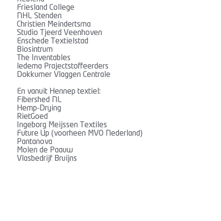
Friesland College
NHL Stenden
Christien Meindertsma
Studio Tjeerd Veenhoven
Enschede Textielstad
Biosintrum
The Inventables
ledema Prajectstoffeerders
Dokkumer Vlaggen Centrale
En vanuit Hennep textiel:
Fibershed NL
Hemp-Drying
RietGoed
Ingeborg Meijssen Textiles
Future Up (voorheen MVO Nederland)
Pantanova
Molen de Paauw
Vlasbedrijf Bruijns